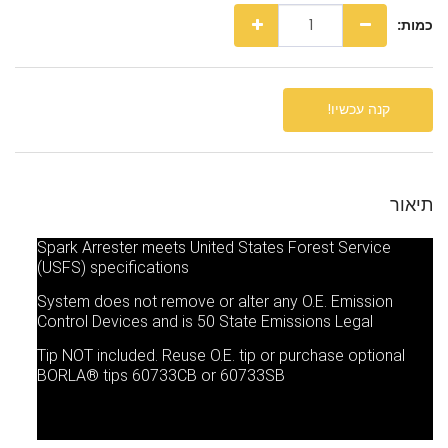
כמות:
קנה עכשיו!
תיאור
Spark Arrester meets United States Forest Service
(USFS) specifications
System does not remove or alter any O.E. Emission
Control Devices and is 50 State Emissions Legal
Tip NOT included. Reuse O.E. tip or purchase optional
BORLA® tips 60733CB or 60733SB