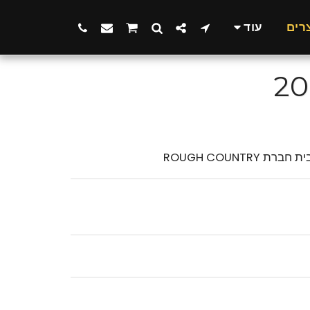
רים
עוד